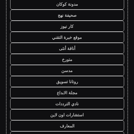
مدونة كوكان
صحيفة نهج
كار نيوز
موقع خبرة التقني
أناقة أنثى
متورخ
مدسن
روتانا تسويق
مجلة الابداع
نادي الترددات
استشارات اون لاين
المعارف