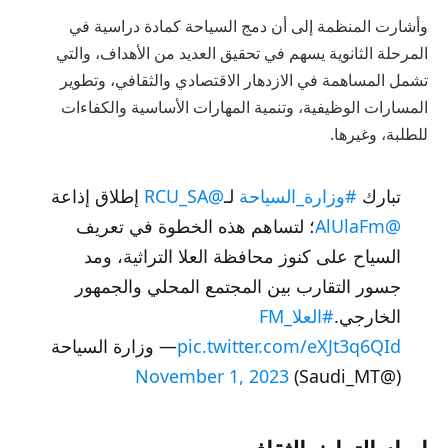
وأشارت المنظمة إلى أن دمج السياحة كمادة دراسية في
المرحلة الثانوية يسهم في تحقيق العديد من الأهداف، والتي
تشمل المساهمة في الازدهار الاقتصادي والثقافي، وتطوير
المسارات الوظيفية، وتنمية المهارات الأساسية والكفاءات
للطلبة، وغيرها.
تبارك
#وزارة_السياحة
لـ
@RCU_SA
إطلاق إذاعة
@AlUlaFm
؛ لتساهم هذه الخطوة في تعريف
السياح على كنوز محافظة العلا التراثية، ومد
جسور التقارب بين المجتمع المحلي والجمهور
الخارجي.
#العلا_FM
pic.twitter.com/eXJt3q6QId
— وزارة السياحة
November 1, 2023
(@Saudi_MT)