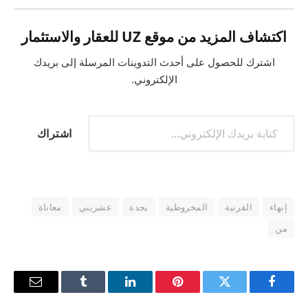
اكتشاف المزيد من موقع UZ للعقار والاستثمار
اشترك للحصول على أحدث التدوينات المرسلة إلى بريدك
الإلكتروني.
كتابة بريدك الإلكتروني...
اشتراك
إنهاء
القرنية
المخروطية
بجدة
عشريني
معاناة
من
فيسبوك
تويتر
بينتيريست
لينكدإن
Tumblr
البريد