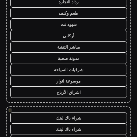
رذاذ التجارة
طعم وكيف
شهود نت
أركاني
مباشر التقنية
مدونة صحبة
شرقيات السياحة
موسوعة انوار
اشراق الأرباح
!
شراء باك لينك
شراء باك لينك