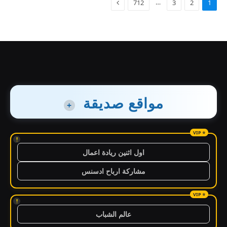
…
712
3
2
1
مواقع صديقة
+
!
اول اثنين ريادة اعمال
مشاركة ارباح ادسنس
!
عالم الشباب