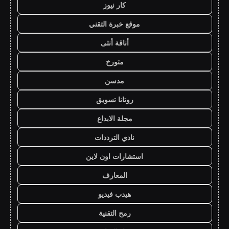
كار نيوز
موقع خبرة التقني
أناقة أنثى
متورخ
مدسن
روتانا تسويق
مجلة الابداع
نادي الترددات
استشارات اون لاين
المعارف
هيدب فيديو
رمح التقنية